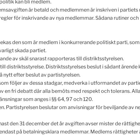
 politik kan bli medlem.
msavgiften är betald och medlemmen är inskriven i partiets 
 regler för inskrivande av nya medlemmar. Sådana rutiner och
kas den som är medlem i konkurrerande politiskt parti, som up
varligt skada partiet.
de av skäl snarast rapporteras till distriktsstyrelsen.
l distriktsstyrelse. Distriktsstyrelses beslut i sådant ärende k
nytt efter beslut av partistyrelsen.
er som följer av dessa stadgar, medverka i utformandet av par
 en fri debatt där alla bemöts med respekt och tolerans. Alla
nsningar som anges i §§ 64, 97 och 120.
n. Partistyrelsen beslutar om anvisningar för beviljande av n
ast den 31 december det år avgiften avser mister de rättigh
endast på betalningsklara medlemmar. Medlems rättigheter åt