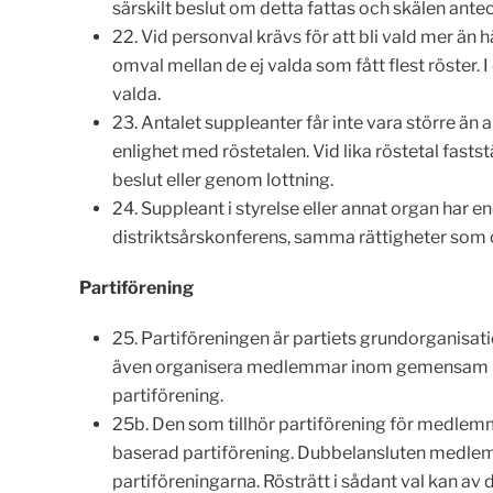
särskilt beslut om detta fattas och skälen anteck
22. Vid personval krävs för att bli vald mer än 
omval mellan de ej valda som fått flest röster. 
valda.
23. Antalet suppleanter får inte vara större än a
enlighet med röstetalen. Vid lika röstetal fas
beslut eller genom lottning.
24. Suppleant i styrelse eller annat organ har e
distriktsårskonferens, samma rättigheter som or
Partiförening
25. Partiföreningen är partiets grundorganisa
även organisera medlemmar inom gemensam bran
partiförening.
25b. Den som tillhör partiförening för medlem
baserad partiförening. Dubbelansluten medlem 
partiföreningarna. Rösträtt i sådant val kan av