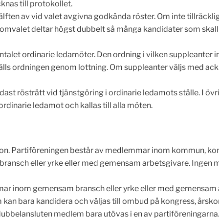
nas till protokollet.
hälften av vid valet avgivna godkända röster. Om inte tillräckl
I omvalet deltar högst dubbelt så många kandidater som skall v
ntalet ordinarie ledamöter. Den ordning i vilken suppleanter int
tställs ordningen genom lottning. Om suppleanter väljs med ac
ndast rösträtt vid tjänstgöring i ordinarie ledamots ställe. I 
dinarie ledamot och kallas till alla möten.
tion. Partiföreningen består av medlemmar inom kommun, kom
sch eller yrke eller med gemensam arbetsgivare. Ingen med
mar inom gemensam bransch eller yrke eller med gemensam ar
kan bara kandidera och väljas till ombud på kongress, årskon
 dubbelansluten medlem bara utövas i en av partiföreningarna