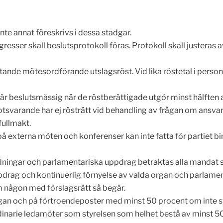
inte annat föreskrivs i dessa stadgar.
sser skall beslutsprotokoll föras. Protokoll skall justeras av
sittande mötesordförande utslagsröst. Vid lika röstetal i perso
s är beslutsmässig när de röstberättigade utgör minst hälften 
otsvarande har ej rösträtt vid behandling av frågan om ansva
fullmakt.
 externa möten och konferenser kan inte fatta för partiet bi
 ledningar och parlamentariska uppdrag betraktas alla mandat
ppdrag och kontinuerlig förnyelse av valda organ och parlame
 någon med förslagsrätt så begär.
rgan och på förtroendeposter med minst 50 procent om inte synn
inarie ledamöter som styrelsen som helhet bestå av minst 50 