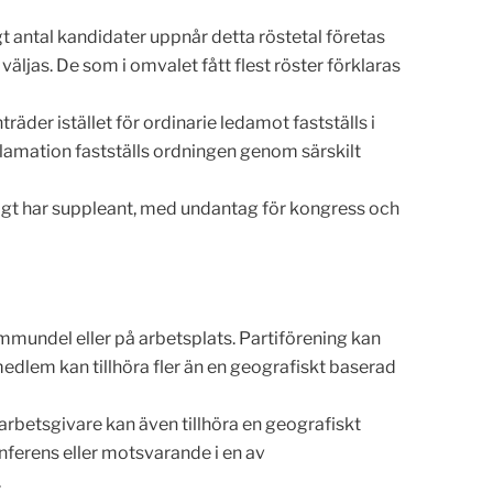
igt antal kandidater uppnår detta röstetal företas
äljas. De som i omvalet fått flest röster förklaras
räder istället för ordinarie ledamot fastställs i
klamation fastställs ordningen genom särskilt
övrigt har suppleant, med undantag för kongress och
mundel eller på arbetsplats. Partiförening kan
lem kan tillhöra fler än en geografiskt baserad
betsgivare kan även tillhöra en geografiskt
ferens eller motsvarande i en av
.