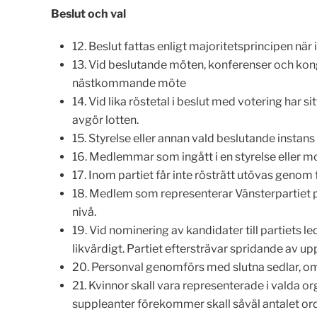
Beslut och val
12. Beslut fattas enligt majoritetsprincipen när 
13. Vid beslutande möten, konferenser och kongre
nästkommande möte
14. Vid lika röstetal i beslut med votering har 
avgör lotten.
15. Styrelse eller annan vald beslutande instan
16. Medlemmar som ingått i en styrelse eller m
17. Inom partiet får inte rösträtt utövas genom 
18. Medlem som representerar Vänsterpartiet på
nivå.
19. Vid nominering av kandidater till partiets
likvärdigt. Partiet eftersträvar spridande av u
20. Personval genomförs med slutna sedlar, om
21. Kvinnor skall vara representerade i valda o
suppleanter förekommer skall såväl antalet ord