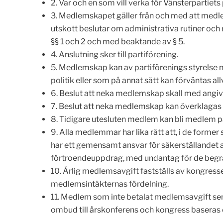
2. Var och en som vill verka för Vänsterpartiets
3. Medlemskapet gäller från och med att medle
utskott beslutar om administrativa rutiner och
§§ 1 och 2 och med beaktande av § 5.
4. Anslutning sker till partiförening.
5. Medlemskap kan av partiförenings styrelse ne
politik eller som på annat sätt kan förväntas all
6. Beslut att neka medlemskap skall med angivan
7. Beslut att neka medlemskap kan överklagas til
8. Tidigare utesluten medlem kan bli medlem på 
9. Alla medlemmar har lika rätt att, i de form
har ett gemensamt ansvar för säkerställandet av
förtroendeuppdrag, med undantag för de begrä
10. Årlig medlemsavgift fastställs av kongresse
medlemsintäkternas fördelning.
11. Medlem som inte betalat medlemsavgift sen
ombud till årskonferens och kongress baseras 