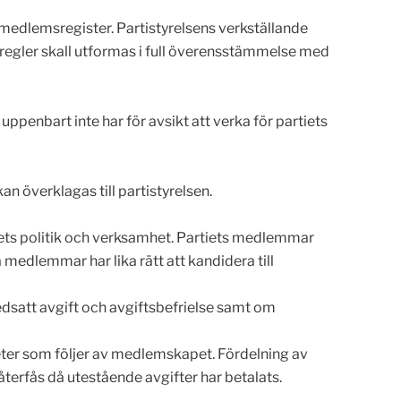
medlemsregister. Partistyrelsens verkställande
 regler skall utformas i full överensstämmelse med
penbart inte har för avsikt att verka för partiets
an överklagas till partistyrelsen.
tiets politik och verksamhet. Partiets medlemmar
 medlemmar har lika rätt att kandidera till
edsatt avgift och avgiftsbefrielse samt om
eter som följer av medlemskapet. Fördelning av
erfås då utestående avgifter har betalats.