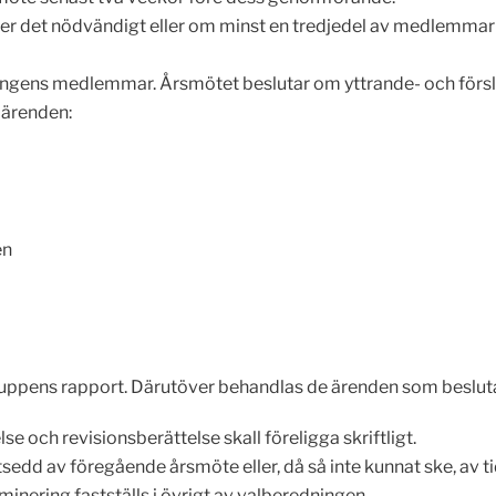
er det nödvändigt eller om minst en tredjedel av medlemmarn
ningens medlemmar. Årsmötet beslutar om yttrande- och försla
 ärenden:
en
ppens rapport. Därutöver behandlas de ärenden som besluta
 och revisionsberättelse skall föreligga skriftligt.
sedd av föregående årsmöte eller, då så inte kunnat ske, av 
nering fastställs i övrigt av valberedningen.