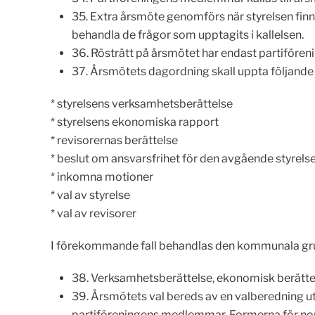
35. Extra årsmöte genomförs när styrelsen finn
behandla de frågor som upptagits i kallelsen.
36. Rösträtt på årsmötet har endast partiföre
37. Årsmötets dagordning skall uppta följande
* styrelsens verksamhetsberättelse
* styrelsens ekonomiska rapport
* revisorernas berättelse
* beslut om ansvarsfrihet för den avgående styrels
* inkomna motioner
* val av styrelse
* val av revisorer
I förekommande fall behandlas den kommunala gru
38. Verksamhetsberättelse, ekonomisk berättelse
39. Årsmötets val bereds av en valberedning ut
partiföreningens medlemmar. Formerna för nomi