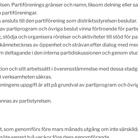
elsen. Partiförenings gränser och namn, liksom delning eller 
 partiföreningar.
nsluts till den partiförening som distriktsstyrelsen beslutar.
 av partiprogram och övriga beslut vinna förtroende för partie
 stödja och organisera rörelser och aktiviteter till stöd för 
 kännetecknas av öppenhet och strävan efter dialog med me
m deltagande i den interna partidiskussionen och genom studie
ation och sitt arbetssätt i överensstämmelse med dessa stadg
 i verksamheten säkras.
reningens uppgift är att på grundval av partiprogram och övrig
ännas av partistyrelsen.
et, som genomförs före mars månads utgång om inte särskilda 
smöte senast två veckor före dess genomförande.