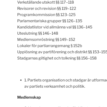
Verkställande utskott §§ 117–118
Revisorer och revision §§ 119–122
Programkommission §§ 123–125
Parlamentariska grupper §§ 126–135
Kandidatlistor vid allmänna val §§ 136–145
Uteslutning §§ 146–148
Medlemsomröstning §§ 149–152
Lokaler för partiarrangemang § 152b
Upplösning av partiförening och distrikt §§ 153–15
Stadgarnas giltighet och tolkning §§ 156–158
1. Partiets organisation och stadgar är utform
av partiets verksamhet och politik.
Medlemskap