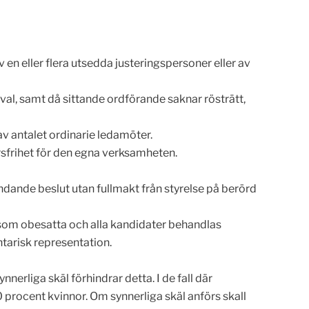
 en eller flera utsedda justeringspersoner eller av
nval, samt då sittande ordförande saknar rösträtt,
av antalet ordinarie ledamöter.
rsfrihet för den egna verksamheten.
ndande beslut utan fullmakt från styrelse på berörd
 som obesatta och alla kandidater behandlas
ntarisk representation.
erliga skäl förhindrar detta. I de fall där
procent kvinnor. Om synnerliga skäl anförs skall