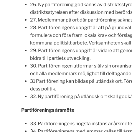
26. Ny partiförening godkänns av distriktsstyr
distriktsstyrelsen efter diskussion med berörda
27. Medlemmar på ort där partiförening saknas a
28. Partiföreningens uppgift är att på grundval
formulera och föra fram lokala krav och förslag,
kommunalpolitiskt arbete. Verksamheten skall
29. Partiföreningens uppgift är vidare att geno
bidra till partiets utveckling.
30. Partiföreningen utformar själv sin organis
och alla medlemmars möjlighet till deltagande
31 Partiförening kan bildas på utländsk ort. Fö
dess politik.
32. Ny partiförening på utländsk ort skall godk
Partiförenings årsmöte
33. Partiföreningens högsta instans är årsmöt
34. Partiföreningens medlemmar kallas till år