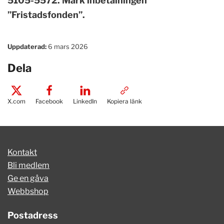
5105-5572. Märk inbetalningen
”Fristadsfonden”.
Uppdaterad:
6 mars 2026
Dela
X.com
Facebook
LinkedIn
Kopiera länk
Kontakt
Bli medlem
Ge en gåva
Webbshop
Postadress